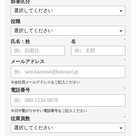
*
部署区分
・1on1の基本的なやり方
・ 1on1 の基本アジェンダと質問例
についてまとめましたので、ぜひお役立てください。
役職
*
氏名：姓
名
*
メールアドレス
*
電話番号
*
従業員数