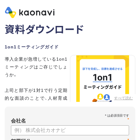
資料ダウンロード
1on1ミーティングガイド
導入企業が急増している1on1
ミーティングはご存じでしょ
うか。
上司と部下が1対1で行う定期
的な面談のことで、人材育成
すべて読む
の手法として世界的に注目を
集めています。
*
会社名
こちらの資料では、
・1on1とは何か？