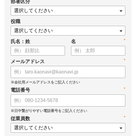
*
部署区分
・1on1の基本的なやり方
・ 1on1 の基本アジェンダと質問例
についてまとめましたので、ぜひお役立てください。
役職
*
氏名：姓
名
*
メールアドレス
*
電話番号
*
従業員数