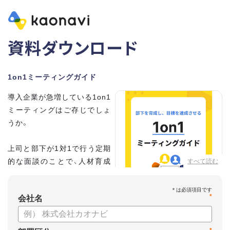
資料ダウンロード
1on1ミーティングガイド
導入企業が急増している1on1
ミーティングはご存じでしょ
うか。
上司と部下が1対1で行う定期
的な面談のことで、人材育成
すべて読む
の手法として世界的に注目を
集めています。
*
会社名
こちらの資料では、
・1on1とは何か？