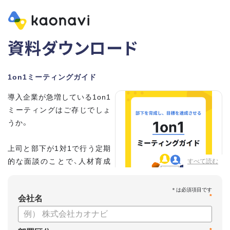
資料ダウンロード
1on1ミーティングガイド
導入企業が急増している1on1
ミーティングはご存じでしょ
うか。
上司と部下が1対1で行う定期
的な面談のことで、人材育成
すべて読む
の手法として世界的に注目を
集めています。
*
会社名
こちらの資料では、
・1on1とは何か？