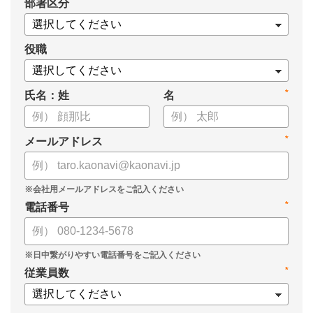
*
部署区分
・1on1の基本的なやり方
・ 1on1 の基本アジェンダと質問例
についてまとめましたので、ぜひお役立てください。
役職
*
氏名：姓
名
*
メールアドレス
*
電話番号
*
従業員数