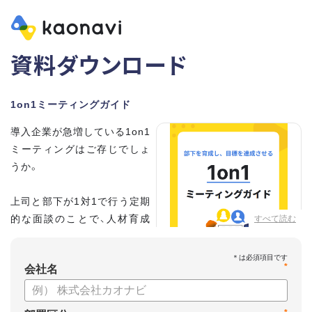
資料ダウンロード
1on1ミーティングガイド
導入企業が急増している1on1
ミーティングはご存じでしょ
うか。
上司と部下が1対1で行う定期
的な面談のことで、人材育成
すべて読む
の手法として世界的に注目を
集めています。
*
会社名
こちらの資料では、
・1on1とは何か？