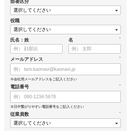
*
部署区分
・1on1の基本的なやり方
・ 1on1 の基本アジェンダと質問例
についてまとめましたので、ぜひお役立てください。
役職
*
氏名：姓
名
*
メールアドレス
*
電話番号
*
従業員数