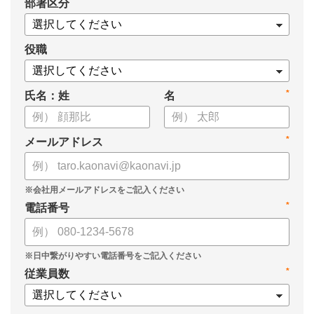
*
部署区分
・1on1の基本的なやり方
・ 1on1 の基本アジェンダと質問例
についてまとめましたので、ぜひお役立てください。
役職
*
氏名：姓
名
*
メールアドレス
*
電話番号
*
従業員数