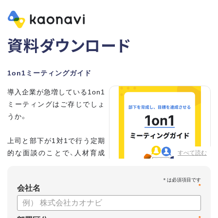
資料ダウンロード
1on1ミーティングガイド
導入企業が急増している1on1
ミーティングはご存じでしょ
うか。
上司と部下が1対1で行う定期
的な面談のことで、人材育成
すべて読む
の手法として世界的に注目を
集めています。
*
会社名
こちらの資料では、
・1on1とは何か？