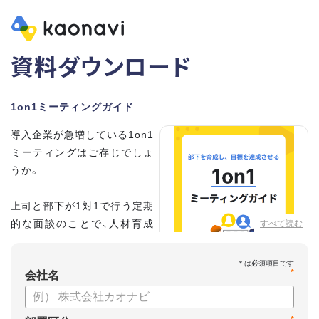
資料ダウンロード
1on1ミーティングガイド
導入企業が急増している1on1
ミーティングはご存じでしょ
うか。
上司と部下が1対1で行う定期
的な面談のことで、人材育成
すべて読む
の手法として世界的に注目を
集めています。
*
会社名
こちらの資料では、
・1on1とは何か？