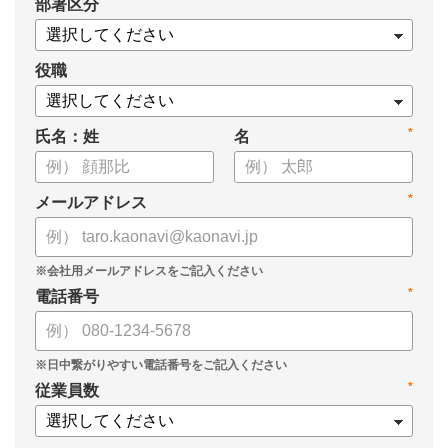
*
部署区分
・1on1の基本的なやり方
・ 1on1 の基本アジェンダと質問例
についてまとめましたので、ぜひお役立てください。
役職
*
氏名：姓
名
*
メールアドレス
*
電話番号
*
従業員数