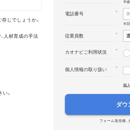
*
電話番号
ご存じでしょうか。
で、人材育成の手法
*
従業員数
*
カオナビご利用状況
*
個人情報の取り扱い
個
さい。
ダウ
フォーム送信後、