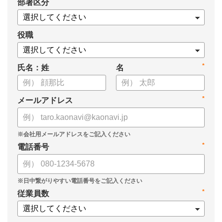
*
部署区分
・1on1の基本的なやり方
・ 1on1 の基本アジェンダと質問例
についてまとめましたので、ぜひお役立てください。
役職
*
氏名：姓
名
*
メールアドレス
*
電話番号
*
従業員数