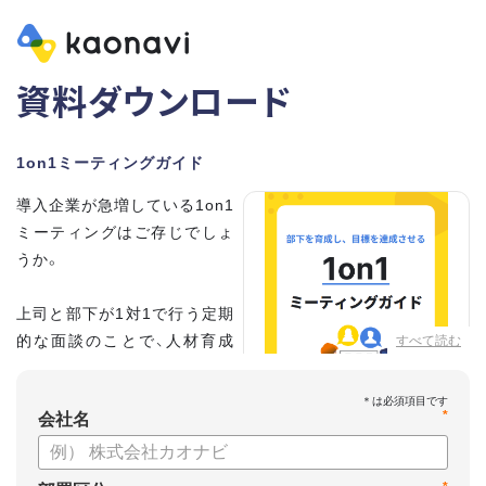
資料ダウンロード
1on1ミーティングガイド
導入企業が急増している1on1
ミーティングはご存じでしょ
うか。
上司と部下が1対1で行う定期
的な面談のことで、人材育成
すべて読む
の手法として世界的に注目を
集めています。
*
会社名
こちらの資料では、
・1on1とは何か？