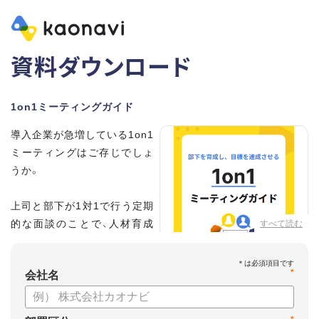
資料ダウンロード
1on1ミーティングガイド
導入企業が急増している1on1
ミーティングはご存じでしょ
うか。
上司と部下が1対1で行う定期
的な面談のことで、人材育成
すべて読む
の手法として世界的に注目を
集めています。
*
会社名
こちらの資料では、
・1on1とは何か？