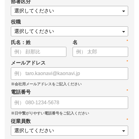
*
部署区分
・1on1の基本的なやり方
・ 1on1 の基本アジェンダと質問例
についてまとめましたので、ぜひお役立てください。
役職
*
氏名：姓
名
*
メールアドレス
*
電話番号
*
従業員数