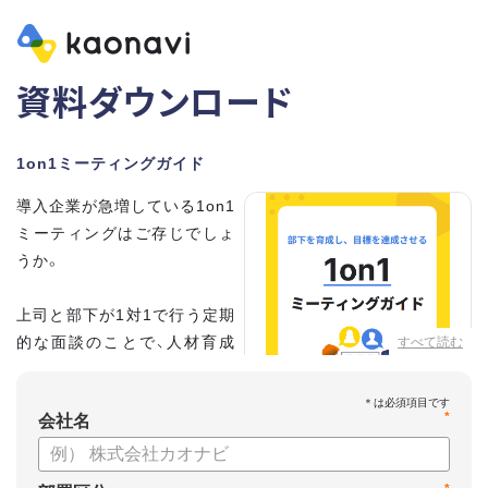
資料ダウンロード
1on1ミーティングガイド
導入企業が急増している1on1
ミーティングはご存じでしょ
うか。
上司と部下が1対1で行う定期
的な面談のことで、人材育成
すべて読む
の手法として世界的に注目を
集めています。
*
会社名
こちらの資料では、
・1on1とは何か？