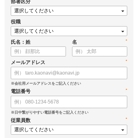
*
部署区分
・1on1の基本的なやり方
・ 1on1 の基本アジェンダと質問例
についてまとめましたので、ぜひお役立てください。
役職
*
氏名：姓
名
*
メールアドレス
*
電話番号
*
従業員数