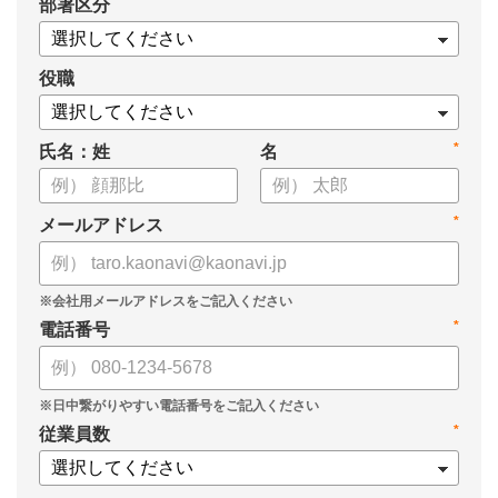
*
部署区分
・1on1の基本的なやり方
・ 1on1 の基本アジェンダと質問例
についてまとめましたので、ぜひお役立てください。
役職
*
氏名：姓
名
*
メールアドレス
*
電話番号
*
従業員数