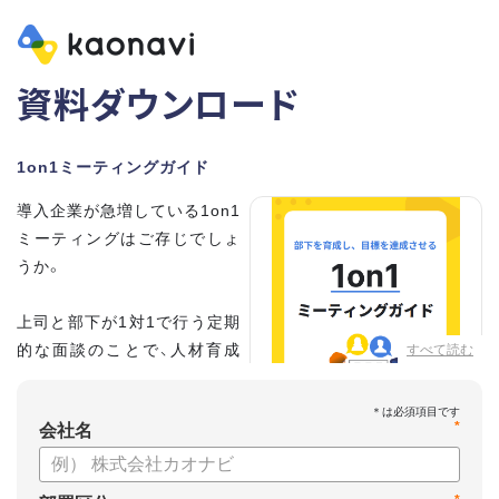
資料ダウンロード
1on1ミーティングガイド
導入企業が急増している1on1
ミーティングはご存じでしょ
うか。
上司と部下が1対1で行う定期
的な面談のことで、人材育成
すべて読む
の手法として世界的に注目を
集めています。
*
会社名
こちらの資料では、
・1on1とは何か？