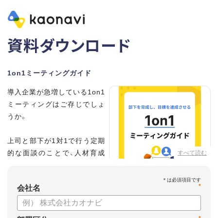
資料ダウンロード
1on1ミーティングガイド
導入企業が急増している1on1
ミーティングはご存じでしょ
うか。
上司と部下が1対1で行う定期
的な面談のことで、人材育成
すべて読む
の手法として世界的に注目を
集めています。
*
会社名
こちらの資料では、
・1on1とは何か？