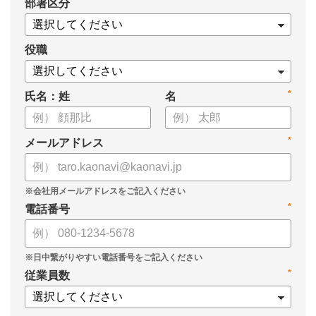
*
部署区分
・1on1の基本的なやり方
・ 1on1 の基本アジェンダと質問例
についてまとめましたので、ぜひお役立てください。
役職
*
氏名：姓
名
*
メールアドレス
*
電話番号
*
従業員数