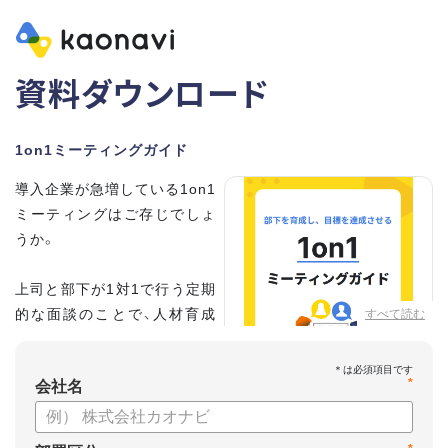
資料ダウンロード
1on1ミーティングガイド
導入企業が急増している1on1
ミーティングはご存じでしょ
うか。
上司と部下が1対1で行う定期
的な面談のことで、人材育成
すべて読む
の手法として世界的に注目を
集めています。
*
会社名
こちらの資料では、
・1on1とは何か？