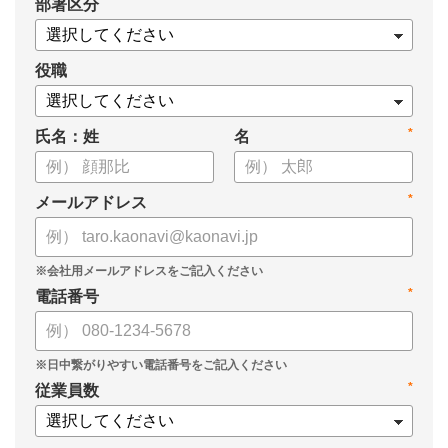
*
部署区分
・1on1の基本的なやり方
・ 1on1 の基本アジェンダと質問例
についてまとめましたので、ぜひお役立てください。
役職
*
氏名：姓
名
*
メールアドレス
*
電話番号
*
従業員数