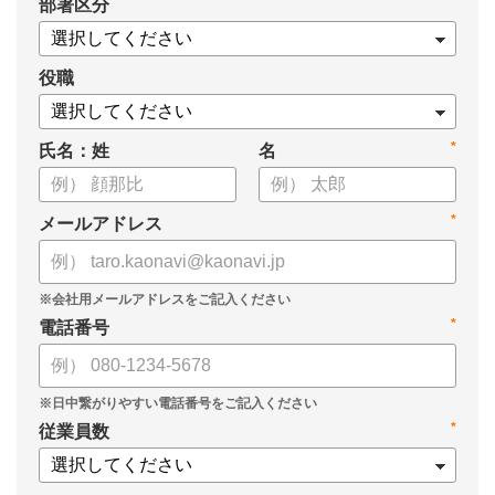
*
部署区分
・1on1の基本的なやり方
・ 1on1 の基本アジェンダと質問例
についてまとめましたので、ぜひお役立てください。
役職
*
氏名：姓
名
*
メールアドレス
*
電話番号
*
従業員数