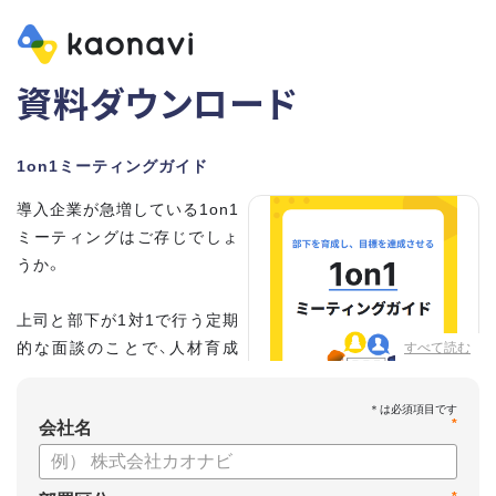
資料ダウンロード
1on1ミーティングガイド
導入企業が急増している1on1
ミーティングはご存じでしょ
うか。
上司と部下が1対1で行う定期
的な面談のことで、人材育成
すべて読む
の手法として世界的に注目を
集めています。
*
会社名
こちらの資料では、
・1on1とは何か？