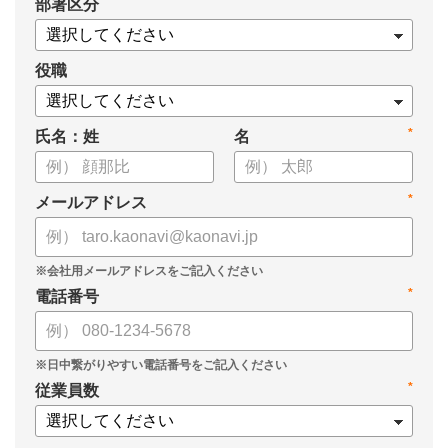
*
部署区分
・1on1の基本的なやり方
・ 1on1 の基本アジェンダと質問例
についてまとめましたので、ぜひお役立てください。
役職
*
氏名：姓
名
*
メールアドレス
*
電話番号
*
従業員数