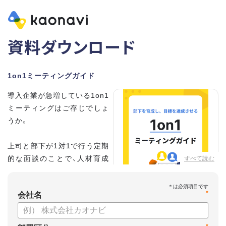
資料ダウンロード
1on1ミーティングガイド
導入企業が急増している1on1
ミーティングはご存じでしょ
うか。
上司と部下が1対1で行う定期
的な面談のことで、人材育成
すべて読む
の手法として世界的に注目を
集めています。
*
会社名
こちらの資料では、
・1on1とは何か？