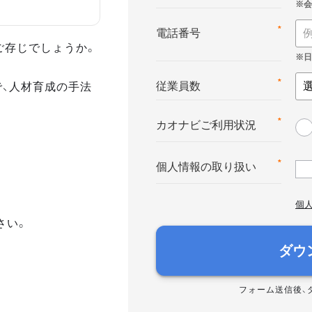
*
電話番号
ご存じでしょうか。
で、人材育成の手法
*
従業員数
*
カオナビご利用状況
*
個人情報の取り扱い
個
さい。
ダウ
フォーム送信後、