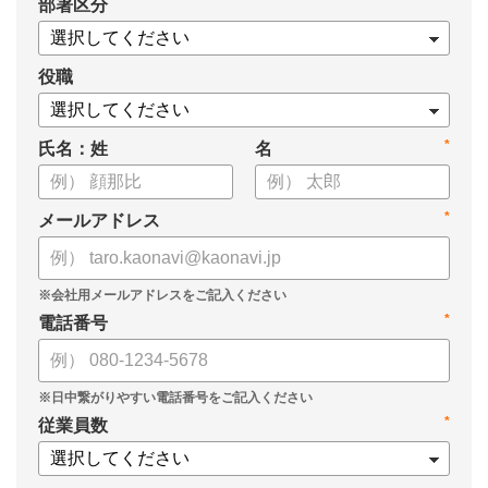
*
部署区分
・1on1の基本的なやり方
・ 1on1 の基本アジェンダと質問例
についてまとめましたので、ぜひお役立てください。
役職
*
氏名：姓
名
*
メールアドレス
*
電話番号
*
従業員数