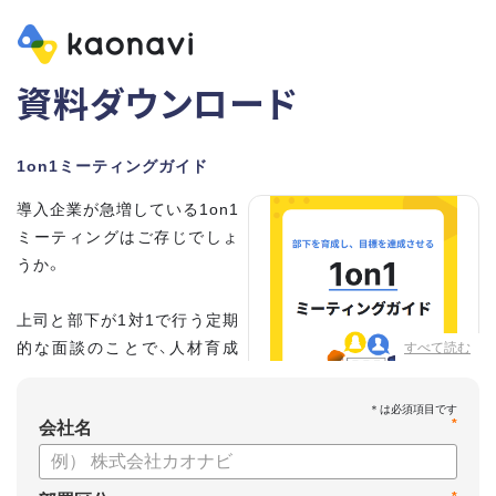
資料ダウンロード
1on1ミーティングガイド
導入企業が急増している1on1
ミーティングはご存じでしょ
うか。
上司と部下が1対1で行う定期
的な面談のことで、人材育成
すべて読む
の手法として世界的に注目を
集めています。
*
会社名
こちらの資料では、
・1on1とは何か？