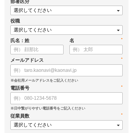
*
部署区分
・1on1の基本的なやり方
・ 1on1 の基本アジェンダと質問例
についてまとめましたので、ぜひお役立てください。
役職
*
氏名：姓
名
*
メールアドレス
*
電話番号
*
従業員数