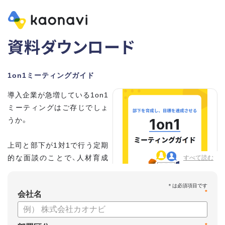
資料ダウンロード
1on1ミーティングガイド
導入企業が急増している1on1
ミーティングはご存じでしょ
うか。
上司と部下が1対1で行う定期
的な面談のことで、人材育成
すべて読む
の手法として世界的に注目を
集めています。
*
会社名
こちらの資料では、
・1on1とは何か？