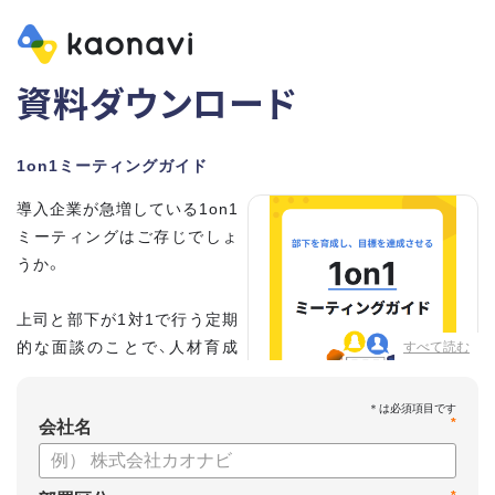
資料ダウンロード
1on1ミーティングガイド
導入企業が急増している1on1
ミーティングはご存じでしょ
うか。
上司と部下が1対1で行う定期
的な面談のことで、人材育成
すべて読む
の手法として世界的に注目を
集めています。
*
会社名
こちらの資料では、
・1on1とは何か？