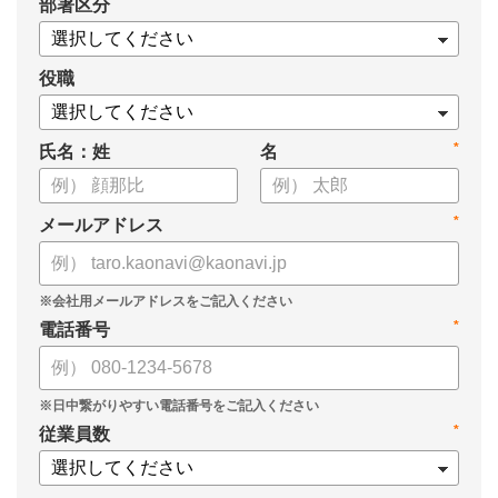
*
部署区分
・1on1の基本的なやり方
・ 1on1 の基本アジェンダと質問例
についてまとめましたので、ぜひお役立てください。
役職
*
氏名：姓
名
*
メールアドレス
*
電話番号
*
従業員数