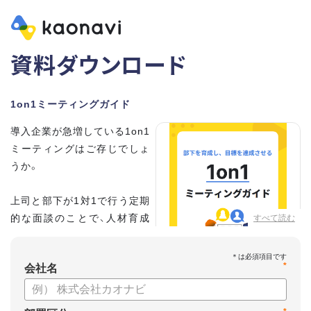
資料ダウンロード
1on1ミーティングガイド
導入企業が急増している1on1
ミーティングはご存じでしょ
うか。
上司と部下が1対1で行う定期
的な面談のことで、人材育成
すべて読む
の手法として世界的に注目を
集めています。
*
会社名
こちらの資料では、
・1on1とは何か？