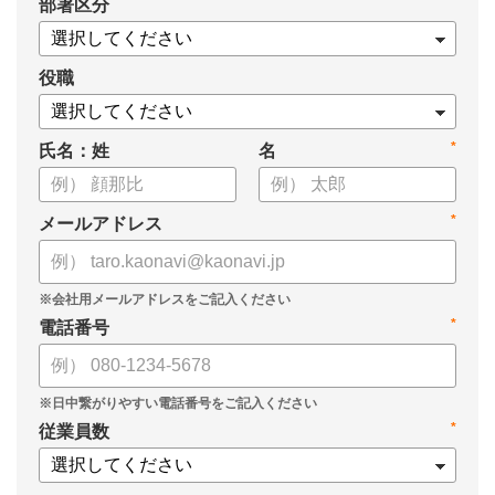
*
部署区分
・1on1の基本的なやり方
・ 1on1 の基本アジェンダと質問例
についてまとめましたので、ぜひお役立てください。
役職
*
氏名：姓
名
*
メールアドレス
*
電話番号
*
従業員数