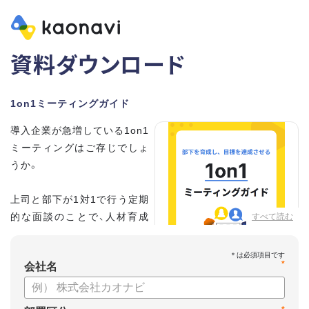
資料ダウンロード
1on1ミーティングガイド
導入企業が急増している1on1
ミーティングはご存じでしょ
うか。
上司と部下が1対1で行う定期
的な面談のことで、人材育成
すべて読む
の手法として世界的に注目を
集めています。
*
会社名
こちらの資料では、
・1on1とは何か？