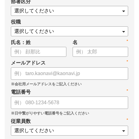
*
部署区分
・1on1の基本的なやり方
・ 1on1 の基本アジェンダと質問例
についてまとめましたので、ぜひお役立てください。
役職
*
氏名：姓
名
*
メールアドレス
*
電話番号
*
従業員数