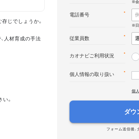
*
電話番号
ご存じでしょうか。
で、人材育成の手法
*
従業員数
*
カオナビご利用状況
*
個人情報の取り扱い
個
さい。
ダウ
フォーム送信後、