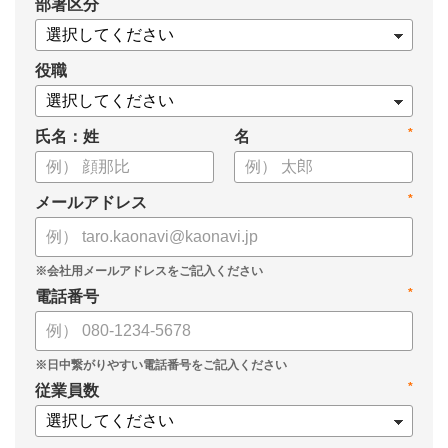
*
部署区分
・1on1の基本的なやり方
・ 1on1 の基本アジェンダと質問例
についてまとめましたので、ぜひお役立てください。
役職
*
氏名：姓
名
*
メールアドレス
*
電話番号
*
従業員数