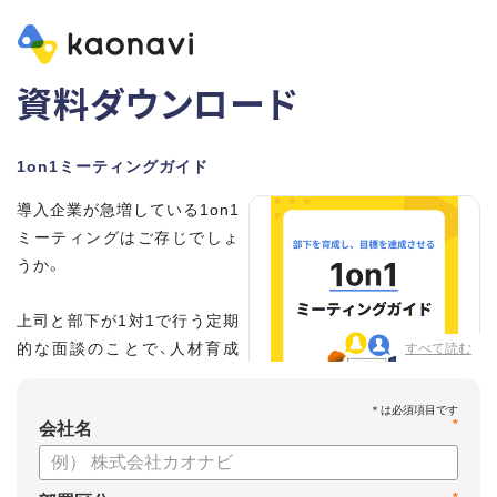
資料ダウンロード
1on1ミーティングガイド
導入企業が急増している1on1
ミーティングはご存じでしょ
うか。
上司と部下が1対1で行う定期
的な面談のことで、人材育成
すべて読む
の手法として世界的に注目を
集めています。
*
会社名
こちらの資料では、
・1on1とは何か？