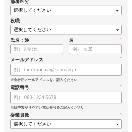
*
部署区分
・1on1の基本的なやり方
・ 1on1 の基本アジェンダと質問例
についてまとめましたので、ぜひお役立てください。
役職
*
氏名：姓
名
*
メールアドレス
*
電話番号
*
従業員数