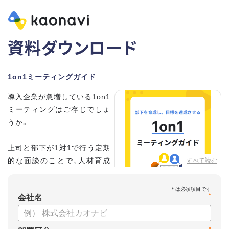
資料ダウンロード
1on1ミーティングガイド
導入企業が急増している1on1
ミーティングはご存じでしょ
うか。
上司と部下が1対1で行う定期
的な面談のことで、人材育成
すべて読む
の手法として世界的に注目を
集めています。
*
会社名
こちらの資料では、
・1on1とは何か？