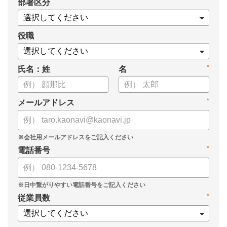
*
部署区分
・1on1の基本的なやり方
・ 1on1 の基本アジェンダと質問例
についてまとめましたので、ぜひお役立てください。
役職
*
氏名：姓
名
*
メールアドレス
*
電話番号
*
従業員数