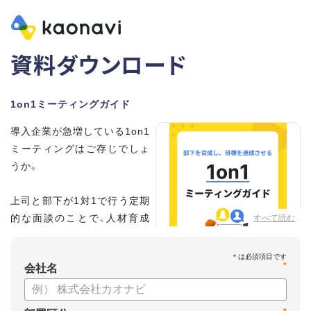
資料ダウンロード
1on1ミーティングガイド
導入企業が急増している1on1
ミーティングはご存じでしょ
うか。
上司と部下が1対1で行う定期
的な面談のことで、人材育成
すべて読む
の手法として世界的に注目を
集めています。
*
会社名
こちらの資料では、
・1on1とは何か？