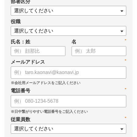
*
部署区分
・1on1の基本的なやり方
・ 1on1 の基本アジェンダと質問例
についてまとめましたので、ぜひお役立てください。
役職
*
氏名：姓
名
*
メールアドレス
*
電話番号
*
従業員数