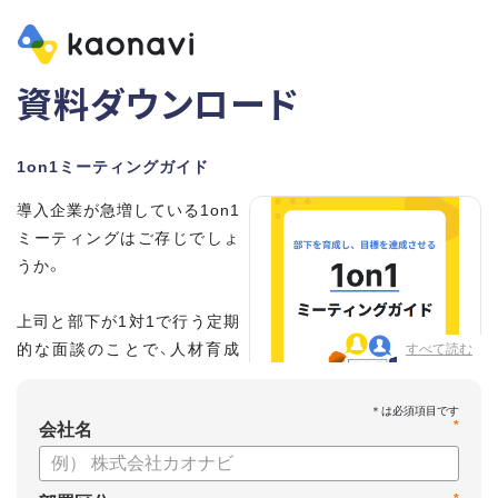
資料ダウンロード
1on1ミーティングガイド
導入企業が急増している1on1
ミーティングはご存じでしょ
うか。
上司と部下が1対1で行う定期
的な面談のことで、人材育成
すべて読む
の手法として世界的に注目を
集めています。
*
会社名
こちらの資料では、
・1on1とは何か？