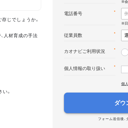
*
電話番号
ご存じでしょうか。
で、人材育成の手法
*
従業員数
*
カオナビご利用状況
*
個人情報の取り扱い
個
さい。
ダウ
フォーム送信後、