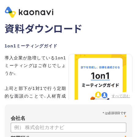
資料ダウンロード
1on1ミーティングガイド
導入企業が急増している1on1
ミーティングはご存じでしょ
うか。
上司と部下が1対1で行う定期
的な面談のことで、人材育成
すべて読む
の手法として世界的に注目を
集めています。
*
会社名
こちらの資料では、
・1on1とは何か？