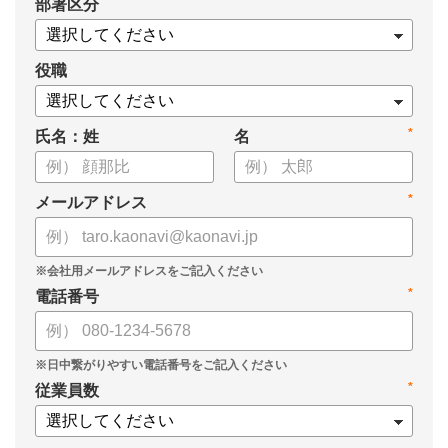
*
部署区分
・1on1の基本的なやり方
・ 1on1 の基本アジェンダと質問例
についてまとめましたので、ぜひお役立てください。
役職
*
氏名：姓
名
*
メールアドレス
*
電話番号
*
従業員数