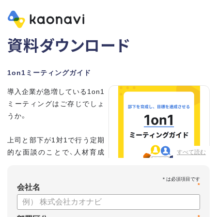
資料ダウンロード
1on1ミーティングガイド
導入企業が急増している1on1
ミーティングはご存じでしょ
うか。
上司と部下が1対1で行う定期
的な面談のことで、人材育成
すべて読む
の手法として世界的に注目を
集めています。
*
会社名
こちらの資料では、
・1on1とは何か？