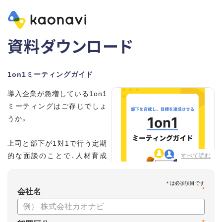
資料ダウンロード
1on1ミーティングガイド
導入企業が急増している1on1
ミーティングはご存じでしょ
うか。
上司と部下が1対1で行う定期
的な面談のことで、人材育成
すべて読む
の手法として世界的に注目を
集めています。
*
会社名
こちらの資料では、
・1on1とは何か？