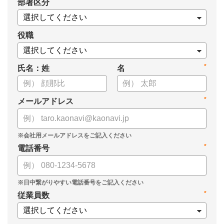
*
部署区分
・1on1の基本的なやり方
・ 1on1 の基本アジェンダと質問例
についてまとめましたので、ぜひお役立てください。
役職
*
氏名：姓
名
*
メールアドレス
*
電話番号
*
従業員数