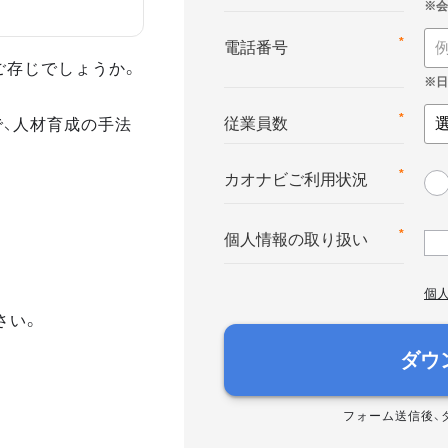
*
電話番号
ご存じでしょうか。
で、人材育成の手法
*
従業員数
*
カオナビご利用状況
*
個人情報の取り扱い
個
さい。
ダウ
フォーム送信後、