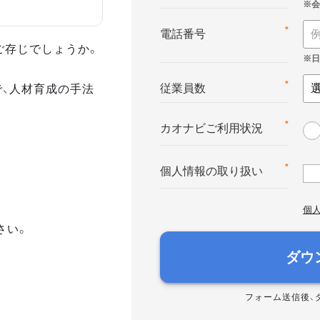
*
電話番号
ご存じでしょうか。
で、人材育成の手法
*
従業員数
*
カオナビご利用状況
*
個人情報の取り扱い
個
さい。
ダウ
フォーム送信後、