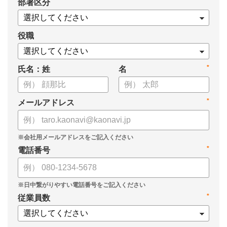
*
部署区分
・1on1の基本的なやり方
・ 1on1 の基本アジェンダと質問例
についてまとめましたので、ぜひお役立てください。
役職
*
氏名：姓
名
*
メールアドレス
*
電話番号
*
従業員数