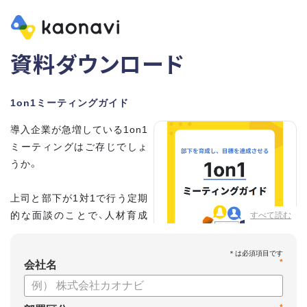
資料ダウンロード
1on1ミーティングガイド
導入企業が急増している1on1
ミーティングはご存じでしょ
うか。
上司と部下が1対1で行う定期
的な面談のことで、人材育成
すべて読む
の手法として世界的に注目を
集めています。
*
会社名
こちらの資料では、
・1on1とは何か？