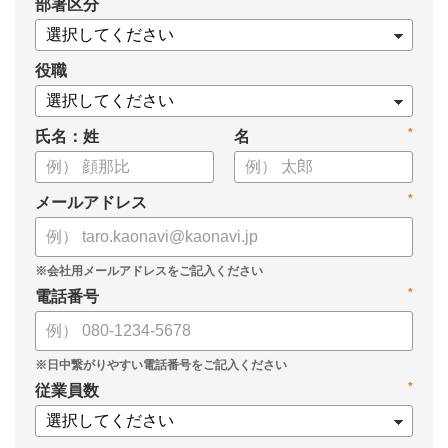
*
部署区分
・1on1の基本的なやり方
・ 1on1 の基本アジェンダと質問例
についてまとめましたので、ぜひお役立てください。
役職
*
氏名：姓
名
*
メールアドレス
*
電話番号
*
従業員数