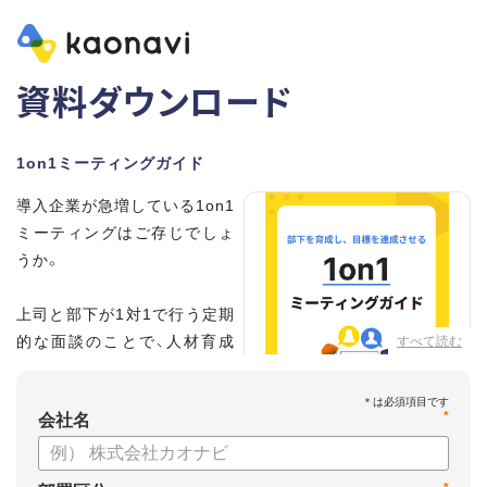
資料ダウンロード
1on1ミーティングガイド
導入企業が急増している1on1
ミーティングはご存じでしょ
うか。
上司と部下が1対1で行う定期
的な面談のことで、人材育成
すべて読む
の手法として世界的に注目を
集めています。
*
会社名
こちらの資料では、
・1on1とは何か？