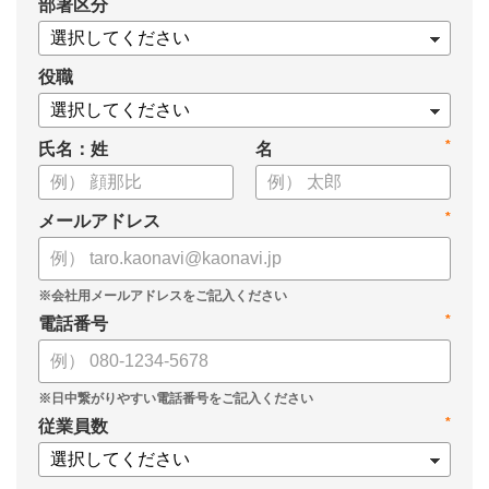
*
部署区分
・1on1の基本的なやり方
・ 1on1 の基本アジェンダと質問例
についてまとめましたので、ぜひお役立てください。
役職
*
氏名：姓
名
*
メールアドレス
*
電話番号
*
従業員数