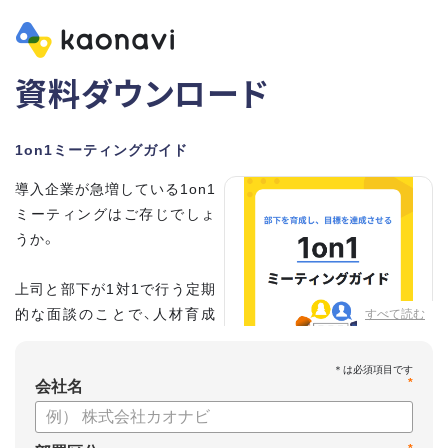
資料ダウンロード
1on1ミーティングガイド
導入企業が急増している1on1
ミーティングはご存じでしょ
うか。
上司と部下が1対1で行う定期
的な面談のことで、人材育成
すべて読む
の手法として世界的に注目を
集めています。
*
会社名
こちらの資料では、
・1on1とは何か？