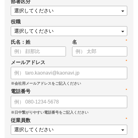
*
部署区分
・1on1の基本的なやり方
・ 1on1 の基本アジェンダと質問例
についてまとめましたので、ぜひお役立てください。
役職
*
氏名：姓
名
*
メールアドレス
*
電話番号
*
従業員数