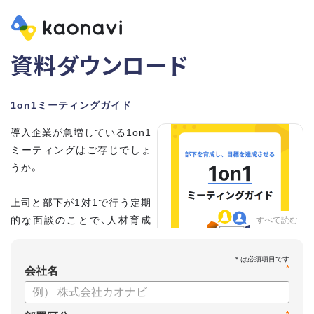
資料ダウンロード
1on1ミーティングガイド
導入企業が急増している1on1
ミーティングはご存じでしょ
うか。
上司と部下が1対1で行う定期
的な面談のことで、人材育成
すべて読む
の手法として世界的に注目を
集めています。
*
会社名
こちらの資料では、
・1on1とは何か？