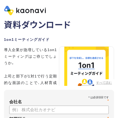
資料ダウンロード
1on1ミーティングガイド
導入企業が急増している1on1
ミーティングはご存じでしょ
うか。
上司と部下が1対1で行う定期
的な面談のことで、人材育成
すべて読む
の手法として世界的に注目を
集めています。
*
会社名
こちらの資料では、
・1on1とは何か？