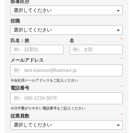
*
部署区分
・1on1の基本的なやり方
・ 1on1 の基本アジェンダと質問例
についてまとめましたので、ぜひお役立てください。
役職
*
氏名：姓
名
*
メールアドレス
*
電話番号
*
従業員数