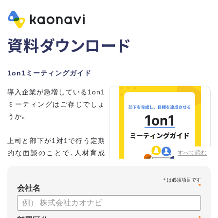
資料ダウンロード
1on1ミーティングガイド
導入企業が急増している1on1
ミーティングはご存じでしょ
うか。
上司と部下が1対1で行う定期
的な面談のことで、人材育成
すべて読む
の手法として世界的に注目を
集めています。
*
会社名
こちらの資料では、
・1on1とは何か？