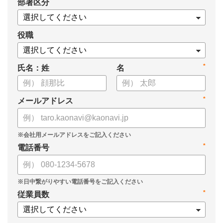
*
部署区分
・1on1の基本的なやり方
・ 1on1 の基本アジェンダと質問例
についてまとめましたので、ぜひお役立てください。
役職
*
氏名：姓
名
*
メールアドレス
*
電話番号
*
従業員数