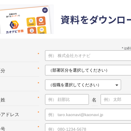
資料をダウンロ
*
名
*
区分
*
*
：姓
名
*
ルアドレス
*
番号