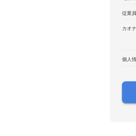
従業
カオ
個人