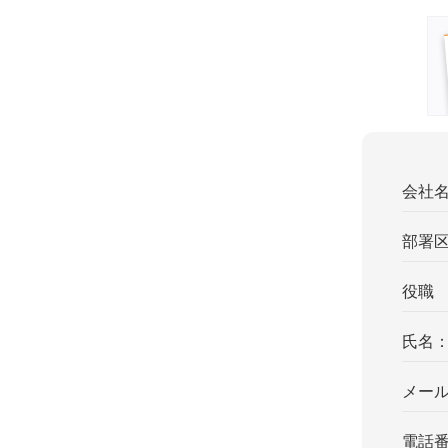
会社
部署
役職
氏名
メー
電話