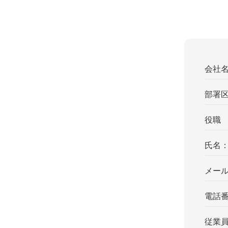
会社
部署
役職
氏名
メー
電話
従業