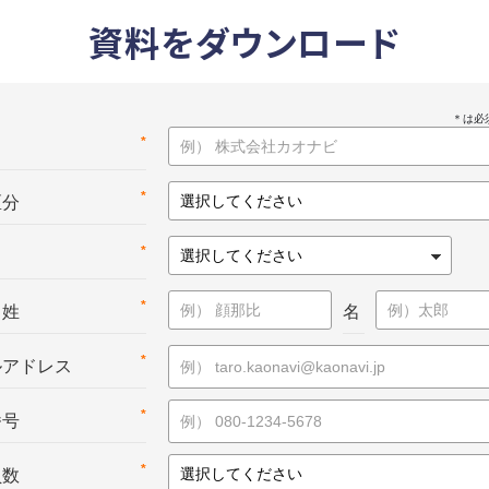
資料をダウンロード
*
名
*
区分
*
*
：姓
名
*
ルアドレス
*
番号
*
員数