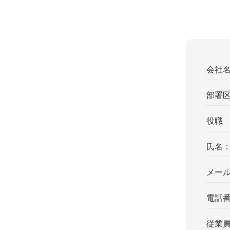
会社
部署
役職
氏名
メー
電話
従業