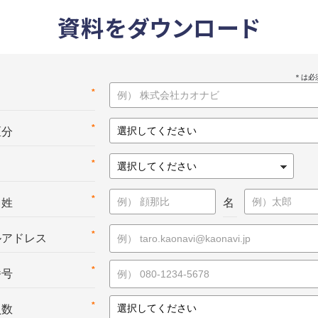
資料をダウンロード
*
名
*
区分
*
*
：姓
名
*
ルアドレス
*
番号
*
員数