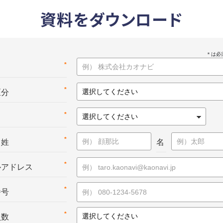
資料をダウンロード
*
名
*
区分
*
*
：姓
名
*
ルアドレス
*
番号
*
員数