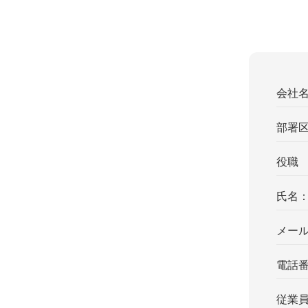
会社
部署
役職
氏名
メー
電話
従業