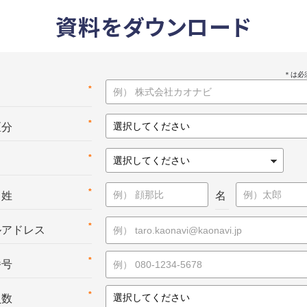
資料をダウンロード
*
名
*
区分
*
*
：姓
名
*
ルアドレス
*
番号
*
員数