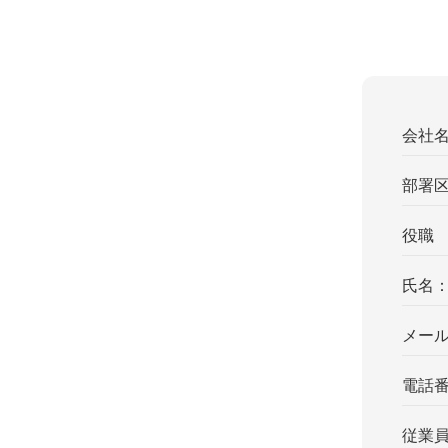
会社
部署
役職
氏名
メー
電話
従業