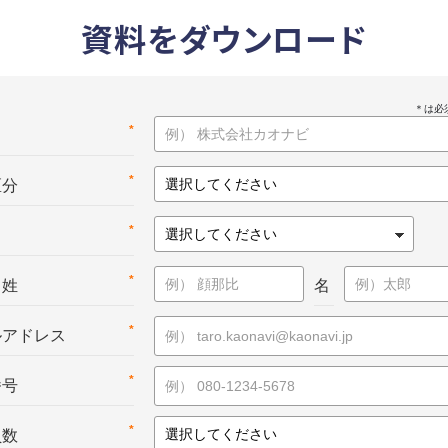
資料をダウンロード
*
名
*
区分
*
*
：姓
名
*
ルアドレス
*
番号
*
員数