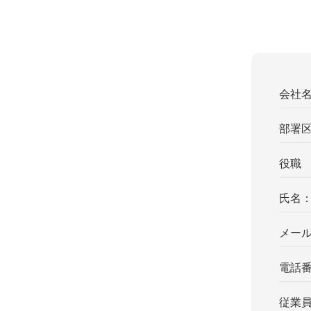
会社
部署
役職
氏名
メー
電話
従業