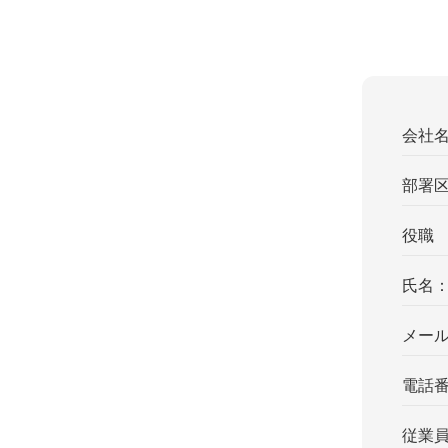
会社
部署
役職
氏名
メー
電話
従業