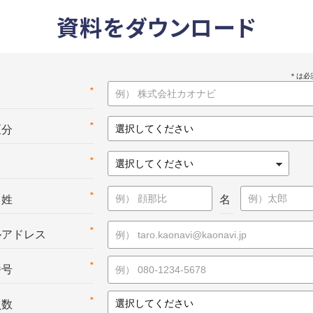
資料をダウンロード
*
名
*
区分
*
*
：姓
名
*
ルアドレス
*
番号
*
員数