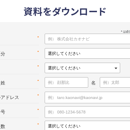
資料をダウンロード
*
名
*
区分
*
*
：姓
名
*
ルアドレス
*
番号
*
員数