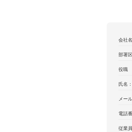
会社
部署
役職
氏名
メー
電話
従業