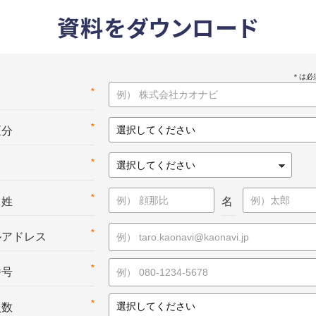
資料をダウンロード
*
名
*
区分
*
*
：姓
名
*
ルアドレス
*
番号
*
員数