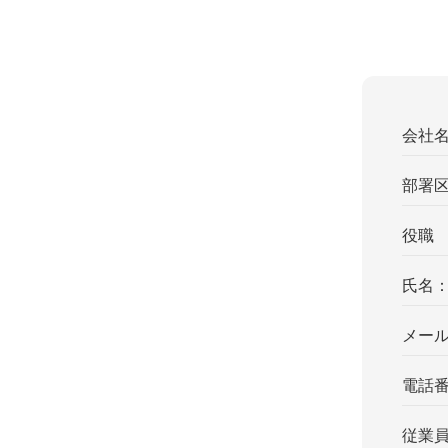
会社
部署
役職
氏名
メー
電話
従業