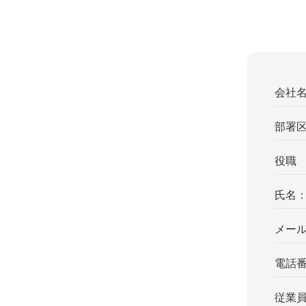
会社
部署
役職
氏名
メー
電話
従業