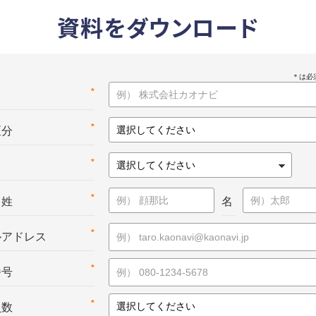
資料をダウンロード
*
名
*
区分
*
*
：姓
名
*
ルアドレス
*
番号
*
員数