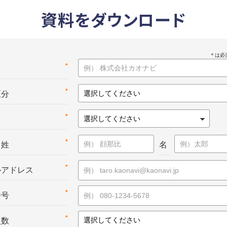
資料をダウンロード
*
名
*
区分
*
*
：姓
名
*
ルアドレス
*
番号
*
員数