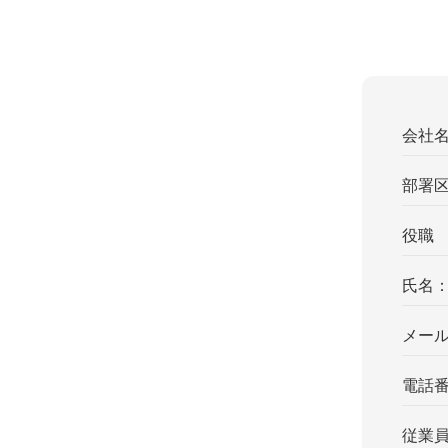
会社
部署
役職
氏名
メー
電話
従業